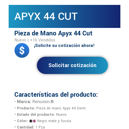
APYX 44 CUT
Pieza de Mano Apyx 44 Cut
Nuevo | +16 Vendidos
¡Solicite su cotización ahora!
Solicitar cotización
Características del producto:
Marca:
Renuvion.®
•
• Producto:
Pieza de mano Apyx 44 Derm
• Estado del producto:
Nuevo
• Color:
◉
◉
Negro mate y fucsia
• Cantidad:
1 Pza